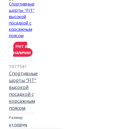
Нет в
наличии
1077541
Спортивные
шорты "FIT"
высокой
посадкой с
корсажным
поясом
Размер
61.00BYN