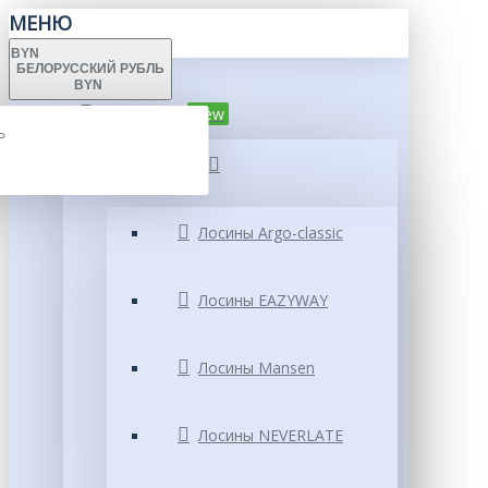
МЕНЮ
BYN
БЕЛОРУССКИЙ РУБЛЬ
BYN
Каталог
New
Ь
Лосины
Ь
Лосины Argo-classic
Лосины EAZYWAY
Лосины Mansen
Лосины NEVERLATE