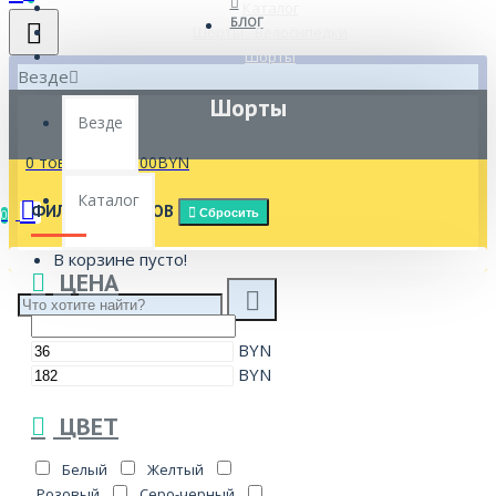
Каталог
БЛОГ
Шорты - Велосипедки
Шорты
Везде
Шорты
Везде
0 товар(ов) - 0.00BYN
Каталог
ФИЛЬТР ТОВАРОВ
Сбросить
0
В корзине пусто!
ЦЕНА
BYN
BYN
ЦВЕТ
Белый
Желтый
Розовый
Серо-черный