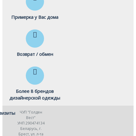
Примерка у Вас дома
Возврат / обмен
Более 8 брендов
дизайнерской одежды
ЧУП "Голден
визиты
Вест"
УНП 290474134
Беларусь, г.
Брест, ул. л-та