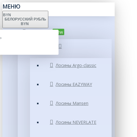
МЕНЮ
BYN
БЕЛОРУССКИЙ РУБЛЬ
BYN
Каталог
New
Ь
Лосины
Ь
Лосины Argo-classic
Лосины EAZYWAY
Лосины Mansen
Лосины NEVERLATE