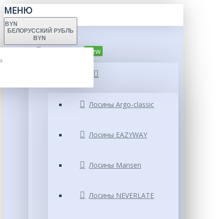
МЕНЮ
BYN
БЕЛОРУССКИЙ РУБЛЬ
BYN
Каталог
New
Ь
Лосины
Ь
Лосины Argo-classic
Лосины EAZYWAY
Лосины Mansen
Лосины NEVERLATE