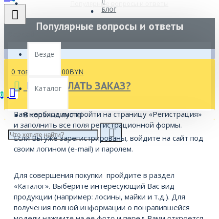
Популярные вопросы и ответы
БЛОГ
Популярные вопросы и ответы
Везде
Везде
0 товар(ов) - 0.00BYN
КАК СДЕЛАТЬ ЗАКАЗ?
Каталог
0
Вам необходимо пройти на страницу «
Регистрация
»
В корзине пусто!
и заполнить все поля регистрационной формы.
Если Вы уже зарегистрированы, войдите на сайт под
своим логином (e-mail) и паролем.
Для совершения покупки пройдите в раздел
«Каталог». Выберите интересующий Вас вид
продукции (например: лосины, майки и т.д.). Для
получения полной информации о понравившейся
модели нажмите на ее фото и перед Вами откроется