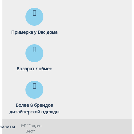
Примерка у Вас дома
Возврат / обмен
Более 8 брендов
дизайнерской одежды
ЧУП "Голден
визиты
Вест"