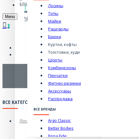
БЛОГ
Лосины
Топы
Menu
Читать
Наш блог
Майки
0
Рашгарды
Брюки
Куртки, кофты
Толстовки, худи
Шорты
Комбинезоны
Перчатки
Фитнес-резинки
Аксессуары
Распродажа
ВСЕ КАТЕГОРИИ
ВСЕ БРЕНДЫ
Argo Classic
Лосины
Better Bodies
Bona Fide