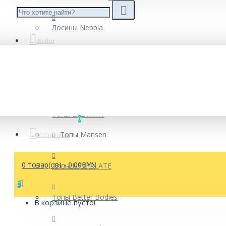
Майки
Лосины Nebbia
Войти
Топы
Рашгарды
Топы Argo Classic
Брюки
Топы EAZYWAY
0
Топы Mansen
Избранные
Куртки, кофты
0 товар(ов) - 0.00BYN
Топы NEVERLATE
0
Топы Better Bodies
В корзине пусто!
Толстовки, худи