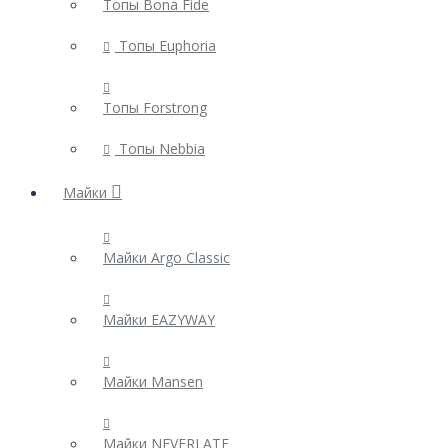
Топы Bona Fide
Шорты
Топы Euphoria
Топы Forstrong
Комбинезоны
Топы Nebbia
Майки
Перчатки
Майки Argo Classic
Фитнес-резинки
Майки EAZYWAY
Майки Mansen
Аксессуары
Майки NEVERLATE