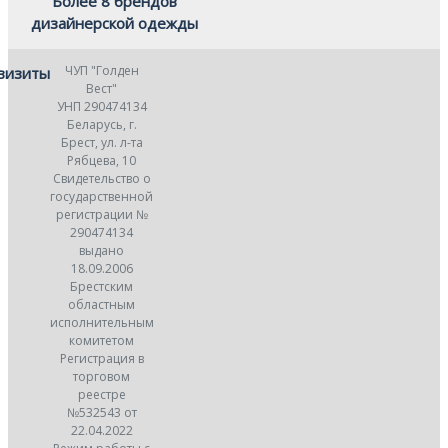
Более 8 брендов
дизайнерской одежды
ЧУП "Голден
визиты
Вест"
УНП 290474134
Беларусь, г.
Брест, ул. л-та
Рябцева, 10
Свидетельство о
государственной
регистрации №
290474134
выдано
18.09.2006
Брестским
областным
исполнительным
комитетом
Регистрация в
торговом
реестре
№532543 от
22.04.2022