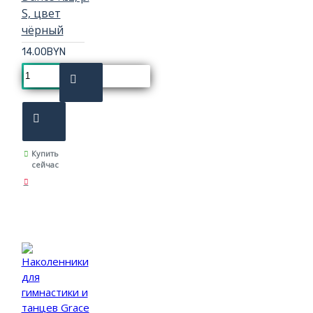
S, цвет
чёрный
14.00BYN
Купить
сейчас