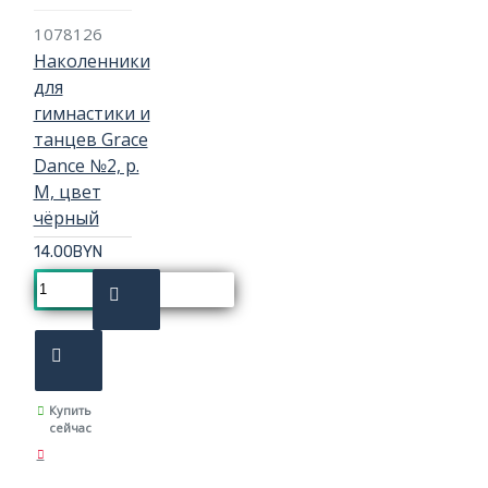
1078126
Наколенники
для
гимнастики и
танцев Grace
Dance №2, р.
M, цвет
чёрный
14.00BYN
Купить
сейчас