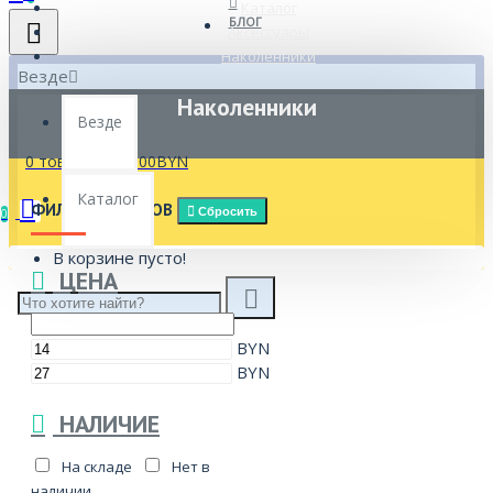
Каталог
БЛОГ
Аксессуары
Наколенники
Везде
Наколенники
Везде
0 товар(ов) - 0.00BYN
Каталог
ФИЛЬТР ТОВАРОВ
Сбросить
0
В корзине пусто!
ЦЕНА
BYN
BYN
НАЛИЧИЕ
На складе
Нет в
наличии