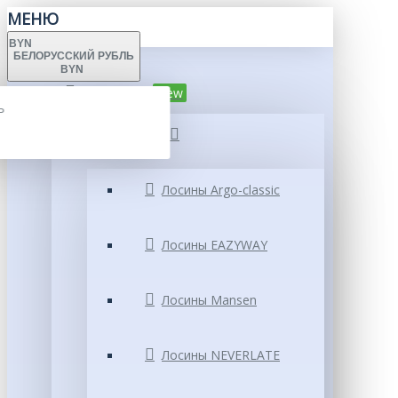
МЕНЮ
BYN
БЕЛОРУССКИЙ РУБЛЬ
BYN
Каталог
New
Ь
Лосины
Ь
Лосины Argo-classic
Лосины EAZYWAY
Лосины Mansen
Лосины NEVERLATE