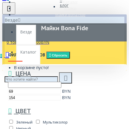
Каталог
БЛОГ
Майки
Майки Bona Fide
Везде
Майки Bona Fide
Везде
0 товар(ов) - 0.00BYN
Каталог
ФИЛЬТР ТОВАРОВ
Сбросить
0
В корзине пусто!
ЦЕНА
BYN
BYN
ЦВЕТ
Зеленый
Мультиколор
Черный