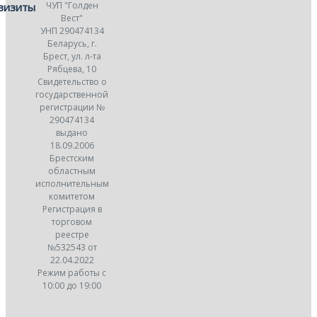
ЧУП "Голден
визиты
Вест"
УНП 290474134
Беларусь, г.
Брест, ул. л-та
Рябцева, 10
Свидетельство о
государственной
регистрации №
290474134
выдано
18.09.2006
Брестским
областным
исполнительным
комитетом
Регистрация в
торговом
реестре
№532543 от
22.04.2022
Режим работы с
10:00 до 19:00