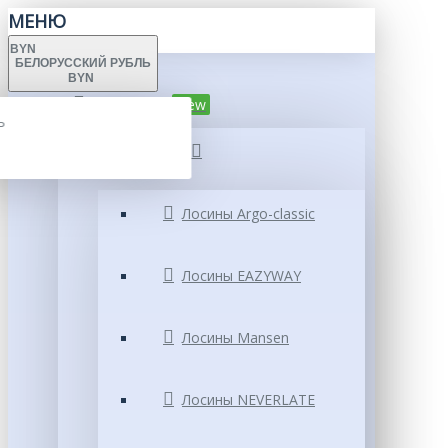
МЕНЮ
BYN
БЕЛОРУССКИЙ РУБЛЬ
BYN
Каталог
New
Ь
Лосины
Ь
Лосины Argo-classic
Лосины EAZYWAY
Лосины Mansen
Лосины NEVERLATE